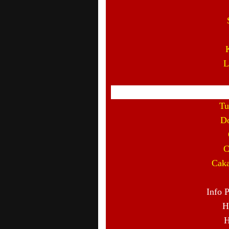
L
Tu
Do
C
Caka
Info 
H
H