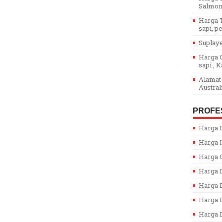
Salmon.
Harga T
sapi, pe
Suplaye
Harga G
sapi , K
Alamat 
Austral
PROFE
Harga D
Harga I
Harga 
Harga 
Harga 
Harga D
Harga D