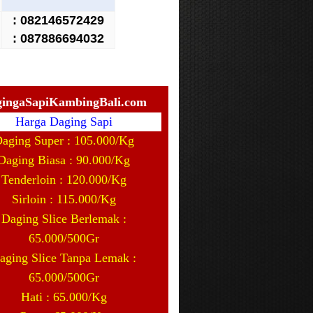
:
082146572429
: 087886694032
ingaSapiKambingBali.com
Harga Daging Sapi
aging Super : 105.000/Kg
Daging Biasa : 90.000/Kg
Tenderloin : 120.000/Kg
Sirloin : 115.000/Kg
Daging Slice Berlemak :
65.000/500Gr
aging Slice Tanpa Lemak :
65.000/500Gr
Hati : 65.000/Kg