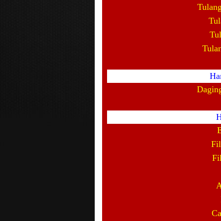
Tulan
Tul
Tu
Tula
Ha
Dagin
H
Fi
Fi
A
Ca