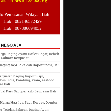
Cakalan Besar : 25.000/Kg
fo Pemesanan Wilayah Bali
Hub : 082146572429
Hub : 087886694032
 NEGO AJA
arga Daging Ayam Boiler Segar, Bebek
 Salmon Denpasar...
aging sapi Loka dan Import india, Bali
njualan Daging Import Sapi,
oin India, kambing, ayam, seafood
r Bali. .
ual Paru Sapi per kilo Denpasar Bali
arga Hati, Iga, Sapi, Kerbau, Domba,.
er Tetelan Salmon, Daging Ayam,