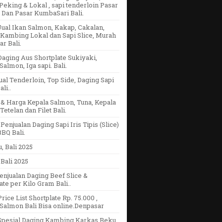
eking & Lokal , sapi tenderloin Pasar
 Dan Pasar KumbaSari Bali.
ual Ikan Salmon, Kakap, Cakalan,
Kambing Lokal dan Sapi Slice, Murah
r Bali.
aging Aus Shortplate Sukiyaki,
Salmon, Iga sapi. Bali.
ual Tenderloin, Top Side, Daging Sapi
li..
& Harga Kepala Salmon, Tuna, Kepala
Tetelan dan Filet Bali.
Penjualan Daging Sapi Iris Tipis (Slice)
BQ Bali.
u, Bali 2025
Bali 2025
enjualan Daging Beef Slice &
ate per Kilo Gram Bali..
rice List Shortplate Rp. 75.000 ,
Salmon Bali Bisa online.Denpasar
Spesial Daging Kambing Karkas Beku,