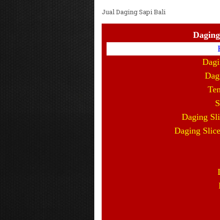
Jual Daging Sapi Bali
Dagin
Dagi
Dag
Ten
S
Daging Sl
Daging Slic