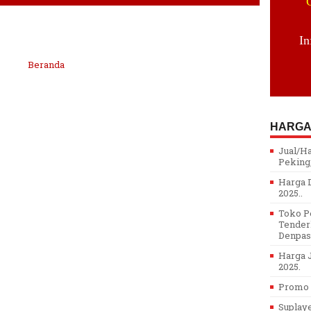
In
Beranda
HARGA
Jual/H
Peking,
Harga D
2025..
Toko Pe
Tenderl
Denpasa
Harga J
2025.
Promo H
Suplay