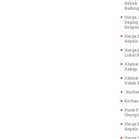
Bebek P
Badung
Harga J
Daging 
Denpasa
Harga D
Kepala 
Harga j
Lokal Ba
Alamat 
Kakap, 
Alamat 
Untuk B
, Kerba
Kerbau 
Pusat P
Shortpl
Harga P
Kepala 
Harga 