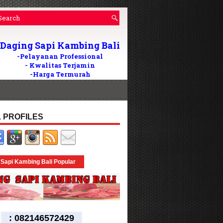
Daging Sapi Kambing Bali
-Pelayanan Professional
- Kwalitas Terjamin
-Harga Termurah
Wilayah Di Bali
082146572429
Tlp/WA:
24Jam
 PROFILES
 Sapi Kambing Bali Popular
:
082146572429